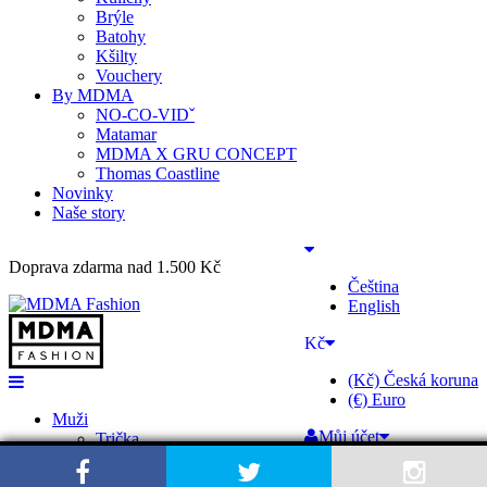
Brýle
Batohy
Kšilty
Vouchery
By MDMA
NO-CO-VIDˇ
Matamar
MDMA X GRU CONCEPT
Thomas Coastline
Novinky
Naše story
Doprava zdarma nad 1.500 Kč
Čeština
English
Kč
(Kč) Česká koruna
(€) Euro
Muži
Můj účet
Trička
Použitím tohoto webu vyjadřujete souhlas s
Košile
Účet
Zavřít
používáním souborů cookie pro analýzy, přizpůsoben
Tepláky