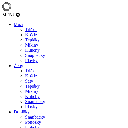
MENU
Muži
Trička
Košile
Tepláky
Mikiny
Kulichy
Snapbacky
Plavky
Ženy
Trička
Košile
Šaty
Tepláky
Mikiny
Kulichy
Snapbacky
Plavky
Doplňky
Snapbacky
Ponožky
Kulichy